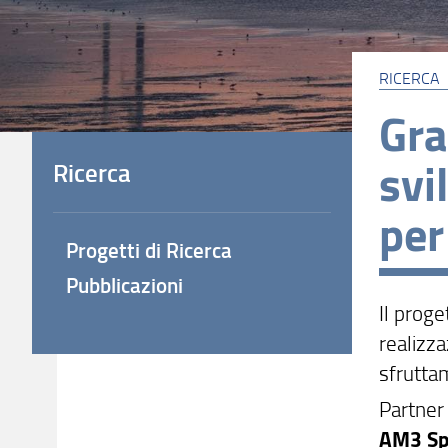
RICERCA
Gra
svi
Ricerca
per
Progetti di Ricerca
Pubblicazioni
Il proge
realizz
sfrutta
Partner
AM3 Sp