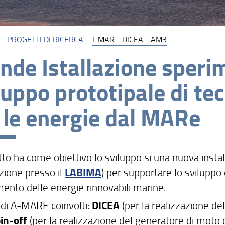
PROGETTI DI RICERCA
I-MAR - DICEA - AM3
nde Istallazione sperim
luppo prototipale di t
 le energie dal MARe
tto ha come obiettivo lo sviluppo si una nuova insta
azione presso il
LABIMA
) per supportare lo sviluppo
mento delle energie rinnovabili marine.
 di A-MARE coinvolti:
DICEA
(per la realizzazione de
in-off
(per la realizzazione del generatore di moto 