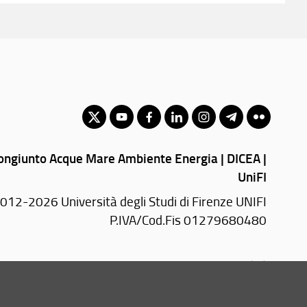
ngiunto Acque Mare Ambiente Energia | DICEA |
UniFI
012-2026 Università degli Studi di Firenze UNIFI
P.IVA/Cod.Fis 01279680480
Via di S. Marta, 3 - 50139 Firenze (FI)
Tel.
+39 055 123456789
E-mail:
EMAIL(AT).unifi.it